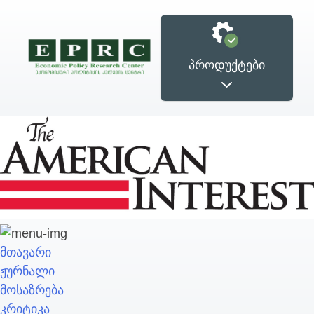
პროდუქტები
ფუკუიამას
ქართული ბიზნესი
დემოკრატიის
ახლოს ევროპასთან
ფრონტისპირა
მთავარი
ცენტრი
ჟურნალი
მოსაზრება
კრიტიკა