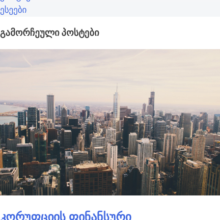
ესეები
გამორჩეული პოსტები
ლიდერების
თბილისის
განვითარების
საერთაშორისო
აკადემია
კონფერენცია
შესაძლებლობები
ამერიკული ინტერესი
ქალთა ეკონომიკური
გაძლიერებისთვის
კორუფციის ფინანსური