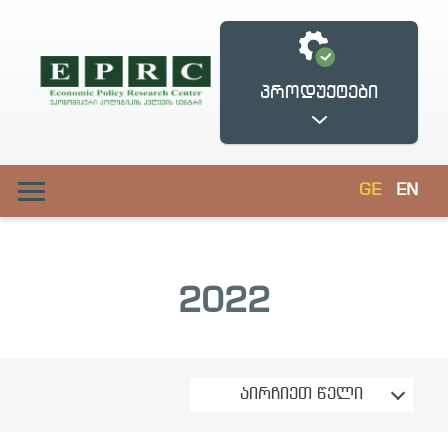
პროდუქტები
GE
EN
2022
ქართული ბიზნესი
ფუკუიამას
ახლოს
დემოკრატიის
ევროპასთან
ფრონტისპირა
ცენტრი
ᲐᲘᲠᲩᲘᲔᲗ ᲬᲔᲚᲘ