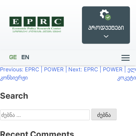
პროდუქტები
GE
EN
პოსტის
Previous:
EPRC | POWER |
Next:
EPRC | POWER | ელ
კონსიერჟი
კოკეტი
ნავიგაცია
Search
ქართული ბიზნესი
ფუკუიამას
ახლოს
დემოკრატიის
ევროპასთან
ფრონტისპირა
ცენტრი
ძებნა:
Recent Comments