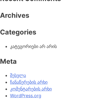
Archives
ლიდერების
თბილისის
განვითარების
საერთაშორისო
Categories
აკადემია
კონფერენცია
კატეგორიები არ არის
Meta
შესვლა
ჩანაწერების არხი
შესაძლებლობები
ამერიკული
ქალთა
კომენტარების არხი
ინტერესი
ეკონომიკური
WordPress.org
გაძლიერებისთვის