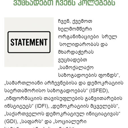
ვუცხადებთ ჩვენს კოლეგებს
ჩვენ, ქვემოთ
ლიდერების
თბილისის
ხელმომწერი
განვითარების
საერთაშორისო
ორგანიზაციები სრულ
აკადემია
კონფერენცია
სოლიდარობას და
მხარდაჭერას
ვუცხადებთ
„სამოქალაქო
საზოგადოების ფონდს“,
„სამართლიანი არჩევნებისა და დემოკრატიის
საერთაშორისო საზოგადოებას“ (ISFED),
შესაძლებლობები
ამერიკული
„ინფორმაციის თავისუფლების განვითარების
ქალთა
ინტერესი
ინსტიტუტს“ (IDFI), „დემოკრატიის მცველებს“,
ეკონომიკური
გაძლიერებისთვის
„საქართველოს დემოკრატიულ ინიციატივას“
(GDI), „საფარს“ და „სოციალური