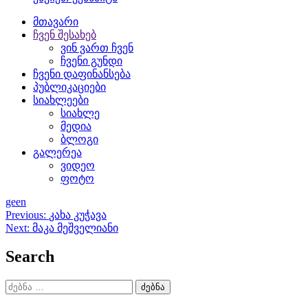
მთავარი
ჩვენ შესახებ
ვინ ვართ ჩვენ
ჩვენი გუნდი
ჩვენი დაფინანსება
პუბლიკაციები
სიახლეები
სიახლე
მედია
ბლოგი
გალერეა
ვიდეო
ფოტო
ge
en
პოსტის
Previous:
კახა კუჭავა
Next:
მაკა მეშველიანი
ნავიგაცია
Search
ძებნა: